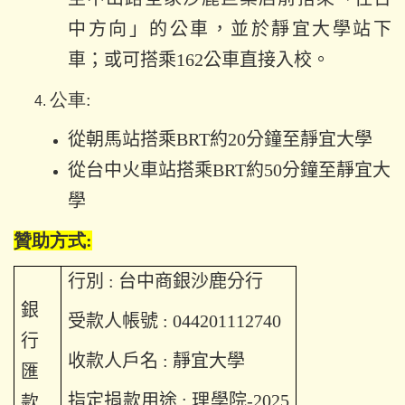
中方向」的公車，並於靜宜大學站下
車；或可搭乘162公車直接入校。
公車:
從朝馬站搭乘BRT約20分鐘至靜宜大學
從台中火車站搭乘BRT約50分鐘至靜宜大
學
贊助方式
:
行別
:
台中商銀沙鹿分行
銀
受款人帳號 : 044201112740
行
收款人戶名
:
靜宜大學
匯
指定捐款用途
:
理學院
-2025
款