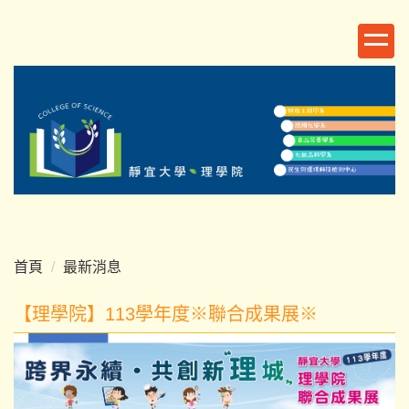
跳
到
主
要
內
容
區
首頁
最新消息
【理學院】113學年度※聯合成果展※